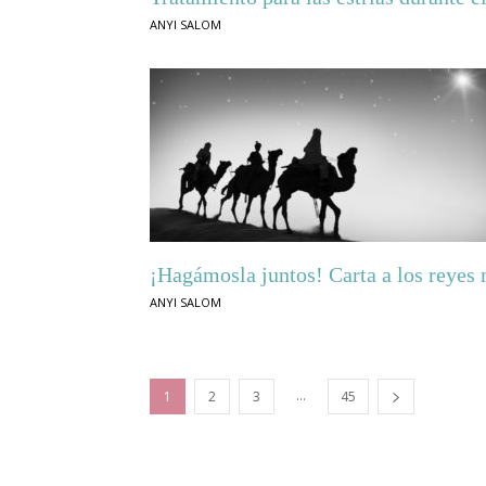
ANYI SALOM
¡Hagámosla juntos! Carta a los reyes
ANYI SALOM
...
1
2
3
45