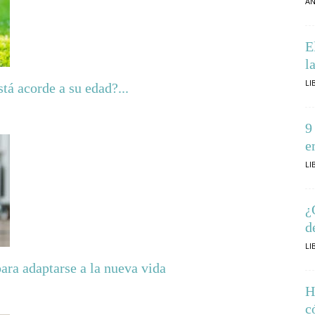
AN
E
l
LI
stá acorde a su edad?...
9
e
LI
¿
d
LI
ara adaptarse a la nueva vida
H
c