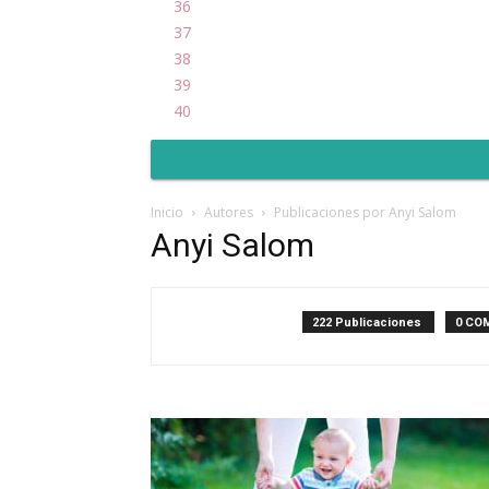
36
37
38
39
40
Inicio
Autores
Publicaciones por Anyi Salom
Anyi Salom
222 Publicaciones
0 CO