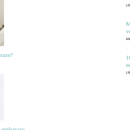
LI
M
v
AN
arazo?
1
s
LI
el embarazo