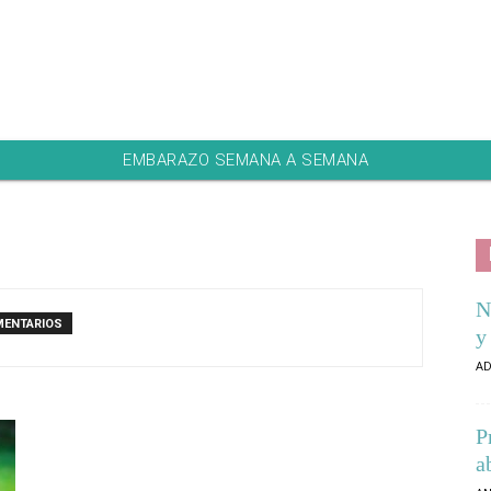
EMBARAZO SEMANA A SEMANA
N
MENTARIOS
y
AD
P
a