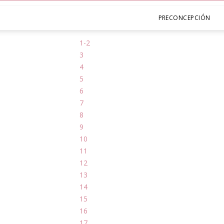
PRECONCEPCIÓN
1-2
3
4
5
6
7
8
9
10
11
12
13
14
15
16
17