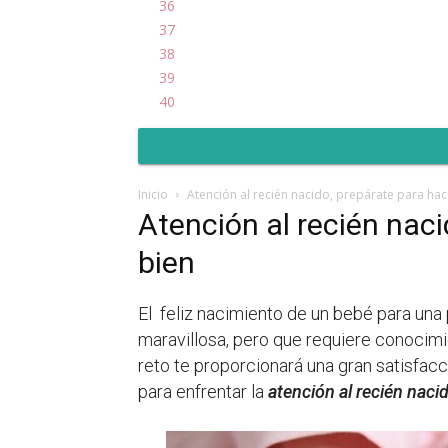
36
37
38
39
40
Inicio
Atención al recién nacido, prepárate para hac
Atención al recién naci
bien
El feliz nacimiento de un bebé para una
maravillosa, pero que requiere conocimi
reto te proporcionará una gran satisfac
para enfrentar la
atención al recién naci