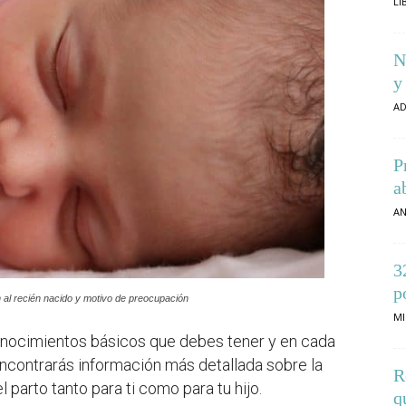
LI
N
y
AD
P
a
AN
3
p
n al recién nacido y motivo de preocupación
MI
onocimientos básicos que debes tener y en cada
ncontrarás información más detallada sobre la
R
parto tanto para ti como para tu hijo.
q