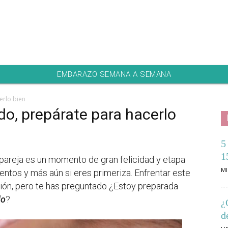
EMBARAZO SEMANA A SEMANA
erlo bien
do, prepárate para hacerlo
5
1
 pareja es un momento de gran felicidad y etapa
MI
entos y más aún si eres primeriza. Enfrentar este
ción, pero te has preguntado ¿Estoy preparada
do
?
¿
d