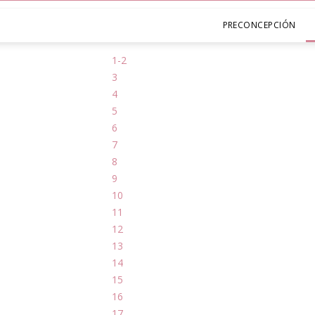
PRECONCEPCIÓN
1-2
3
4
5
6
7
8
9
10
11
12
13
14
15
16
17