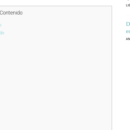
LI
Contenido
D
o
e
ido
AN