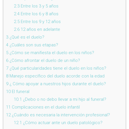
2.3
Entre los 3 y 5 años
2.4
Entre los 6 y 8 años
2.5
Entre los 9 y 12 años
2.6
12 años en adelante
3
¿Qué es el duelo?
4
¿Cuáles son sus etapas?
5
¿Cómo se manifiesta el duelo en los niños?
6
¿Cómo afrontar el duelo de un niño?
7
¿Qué particularidades tiene el duelo en los niños?
8
Manejo específico del duelo acorde con la edad
9
¿ Cómo apoyar a nuestros hijos durante el duelo?
10
El funeral
10.1
¿Debo o no debo llevar a mi hijo al funeral?
11
Complicaciones en el duelo infantil
12
¿Cuándo es necesaria la intervención profesional?
12.1
¿Cómo actuar ante un duelo patológico?