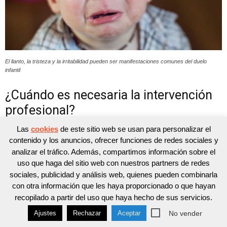
El llanto, la tristeza y la irritabilidad pueden ser manifestaciones comunes del duelo
infantil
¿Cuándo es necesaria la intervención
profesional?
Las
cookies
de este sitio web se usan para personalizar el
La intervención profesional solo será necesaria ante la
contenido y los anuncios, ofrecer funciones de redes sociales y
presencia de un
duelo patológico
. Cuando el dolor
analizar el tráfico. Además, compartimos información sobre el
moral se prolonga por un periodo de tiempo
uso que haga del sitio web con nuestros partners de redes
considerable y su intensidad o características no se
sociales, publicidad y análisis web, quienes pueden combinarla
con otra información que les haya proporcionado o que hayan
corresponden con la personalidad previa del niño,
recopilado a partir del uso que haya hecho de sus servicios.
hablamos de un duelo patológico.
No vender
Ajustes
Rechazar
Aceptar
El duelo patológico es aquel que
impide o dificulta que