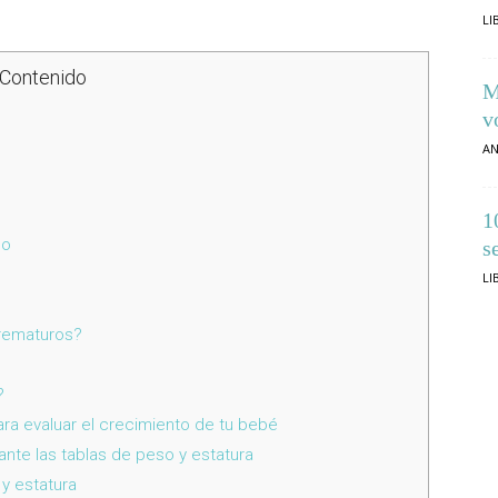
LI
Contenido
M
v
AN
1
co
s
LI
rematuros?
?
para evaluar el crecimiento de tu bebé
nte las tablas de peso y estatura
 y estatura