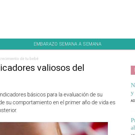
EMBARAZO SEMANA A SEMANA
 crecimiento de tu bebé
icadores valiosos del
N
y
ndicadores básicos para la evaluación de su
AD
 de su comportamiento en el primer año de vida es
sterior.
P
a