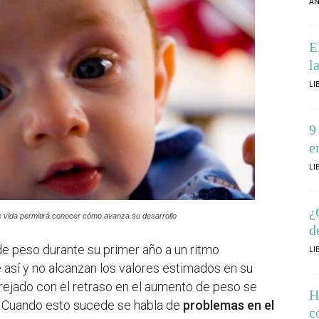
AN
E
l
LI
9
e
LI
¿
de vida permitirá conocer cómo avanza su desarrollo
d
e peso durante su primer año a un ritmo
LI
así y no alcanzan los valores estimados en su
rejado con el retraso en el aumento de peso se
H
a. Cuando esto sucede se habla de
problemas en el
c