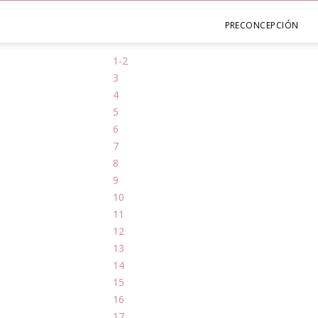
PRECONCEPCIÓN
1-2
3
4
5
6
7
8
9
10
11
12
13
14
15
16
17