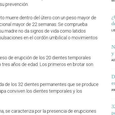
MI
 su prevención.
¿
feto muere dentro del útero con un peso mayor de
d
acional mayor de 22 semanas. Se comprueba
LI
 su madre no da signos de vida como latidos
 pulsaciones en el cordón umbilical o movimientos
N
y
oceso de erupción de los 20 dientes temporales
AD
 tres años de edad. Los primeros en brotar son
D
e
ida de los 32 dientes permanentes que se produce
AN
tapa conviven los dientes temporales y los
3
ma, se caracteriza por la presencia de erupciones
p