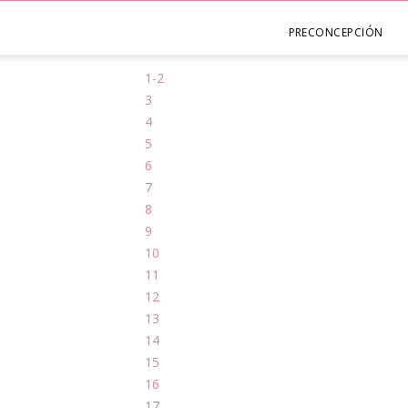
PRECONCEPCIÓN
1-2
3
4
5
6
7
8
9
10
11
12
13
14
15
16
17