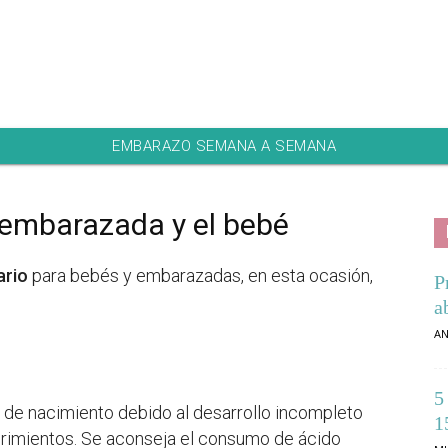
EMBARAZO SEMANA A SEMANA
a embarazada y el bebé
ario
para bebés y embarazadas, en esta ocasión,
P
a
AN
5
s de nacimiento debido al desarrollo incompleto
1
ubrimientos. Se aconseja el consumo de ácido