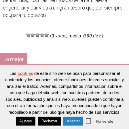
de los milagros más hermosos de la naturaleza:
engendrar y dar vida a un gran tesoro que por siempre
ocupará tu corazón.
(
0
votos, media:
0,00
de 5
)
Lo mejor
Las
cookies
de este sitio web se usan para personalizar el
10 Hábitos para ser una mamá feliz en el hogar ¡es
contenido y los anuncios, ofrecer funciones de redes sociales y
muy fácil!
analizar el tráfico. Además, compartimos información sobre el
ANYI SALOM
uso que haga del sitio web con nuestros partners de redes
sociales, publicidad y análisis web, quienes pueden combinarla
con otra información que les haya proporcionado o que hayan
Las frutas cortadas con antelación a su consumo
recopilado a partir del uso que haya hecho de sus servicios.
pueden ser un peligro
No vender
Ajustes
Rechazar
Aceptar
LIBERTAD GARCIA