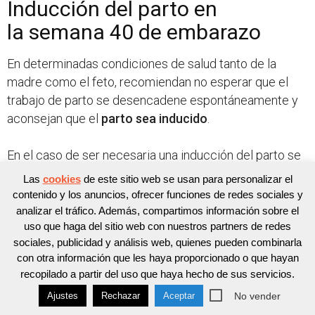
Inducción del parto en
la semana 40 de embarazo
En determinadas condiciones de salud tanto de la
madre como el feto, recomiendan no esperar que el
trabajo de parto se desencadene espontáneamente y
aconsejan que el
parto sea inducido
.
En el caso de ser necesaria una inducción del parto se
puede emplear diferentes esquemas basados en el
Las
cookies
de este sitio web se usan para personalizar el
uso de
geles de prostaglandinas
para provocar el
contenido y los anuncios, ofrecer funciones de redes sociales y
borramiento del cuello del útero y de la hormona
analizar el tráfico. Además, compartimos información sobre el
uso que haga del sitio web con nuestros partners de redes
oxitocina
. Siempre infórmate sobre el procedimiento
sociales, publicidad y análisis web, quienes pueden combinarla
que será empleado y cuáles son los
riesgos y
con otra información que les haya proporcionado o que hayan
beneficios de cada alternativa
.
recopilado a partir del uso que haya hecho de sus servicios.
No vender
Ajustes
Rechazar
Aceptar
Malestares y complicaciones en la