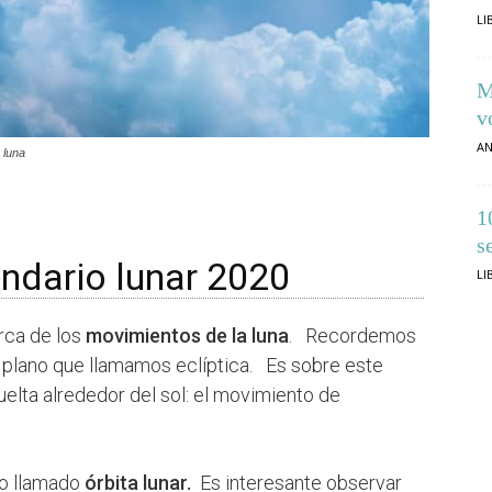
LI
M
v
AN
 luna
1
s
endario lunar 2020
LI
rca de los
movimientos de la luna
. Recordemos
un plano que llamamos eclíptica. Es sobre este
elta alrededor del sol: el movimiento de
o llamado
órbita lunar.
Es interesante observar