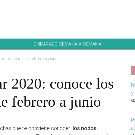
EMBARAZO SEMANA A SEMANA
 nodos lunares de febrero a junio
ar 2020: conoce los
N
y
e febrero a junio
AD
P
a
fechas que te conviene conocer:
los nodos