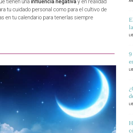
ue tienen una
influencia negativa
y en realidad
AN
ara tu cuidado personal como para el cultivo de
as en tu calendario para tenerlas siempre
E
l
LI
9
e
LI
¿
d
LI
H
c