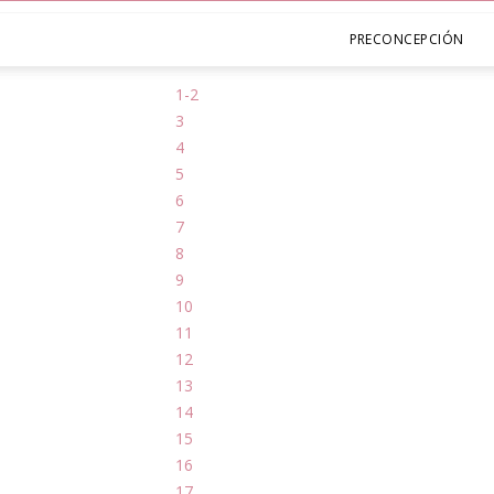
PRECONCEPCIÓN
1-2
3
4
5
6
7
8
9
10
11
12
13
14
15
16
17