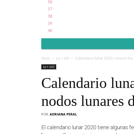
36
37
38
39
40
Inicio
Lo + útil
Calendario lunar 2020: conoce los
Lo + útil
Calendario lun
nodos lunares d
POR
ADRIANA PERAL
El calendario lunar 2020 tiene algunas 