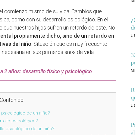
MI
el comienzo mismo de su vida. Cambios que
ísica, como con su desarrollo psicológico. En el
¿
d
e que nuestros hijos sufren un retardo de este. No
ental propiamente dicho, sino de un retardo en
LI
tivas del niño
. Situación que es muy frecuente
 necesaria en sus primeros años de vida.
3
p
a 2 años: desarrollo físico y psicológico
MI
R
q
Contenido
LI
 psicológico de un niño?
rrollo psicológico?
P
ollo psicológico de un niño?
a