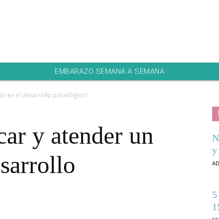
EMBARAZO SEMANA A SEMANA
do en el desarrollo psicológico?
car y atender un
N
y
sarrollo
AD
5
1