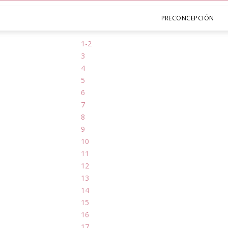
PRECONCEPCIÓN
1-2
3
4
5
6
7
8
9
10
11
12
13
14
15
16
17