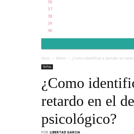
36
37
38
39
40
Inicio
Niños
¿Como identificar y atender un retar
Niños
¿Como identifi
retardo en el de
psicológico?
POR
LIBERTAD GARCIA