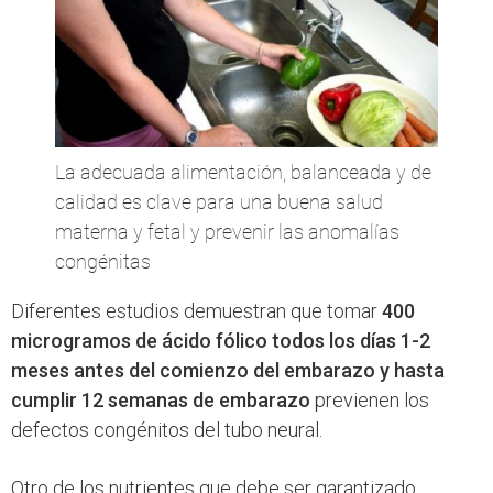
La adecuada alimentación, balanceada y de
calidad es clave para una buena salud
materna y fetal y prevenir las anomalías
congénitas
Diferentes estudios demuestran que tomar
400
microgramos de ácido fólico todos los días
1-2
meses antes del comienzo del embarazo y hasta
cumplir 12 semanas de embarazo
previenen los
defectos congénitos del tubo neural.
Otro de los nutrientes que debe ser garantizado