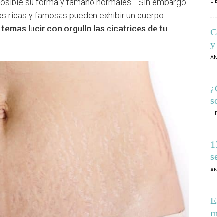
osible su forma y tamaño normales. Sin embargo
LI
as ricas y famosas pueden exhibir un cuerpo
 temas lucir con orgullo las cicatrices de tu
C
y
AN
¿
s
LI
1
s
AN
E
m