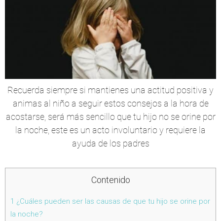
Recuerda siempre si mantienes una actitud positiva y
animas al niño a seguir estos consejos a la hora de
acostarse, será más sencillo que tu hijo no se orine por
la noche, este es un acto involuntario y requiere la
ayuda de los padres
Contenido
1
¿Cuáles pueden ser las causas de que tu hijo se orine por
la noche?