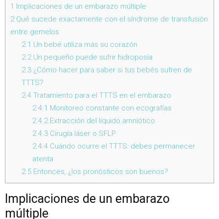
1
Implicaciones de un embarazo múltiple
2
Qué sucede exactamente con el síndrome de transfusión
entre gemelos
2.1
Un bebé utiliza más su corazón
2.2
Un pequeño puede sufrir hidroposía
2.3
¿Cómo hacer para saber si tus bebés sufren de
TTTS?
2.4
Tratamiento para el TTTS en el embarazo
2.4.1
Monitoreo constante con ecografías
2.4.2
Extracción del líquido amniótico
2.4.3
Cirugía láser o SFLP
2.4.4
Cuándo ocurre el TTTS: debes permanecer
atenta
2.5
Entonces, ¿los pronósticos son buenos?
Implicaciones de un embarazo
múltiple